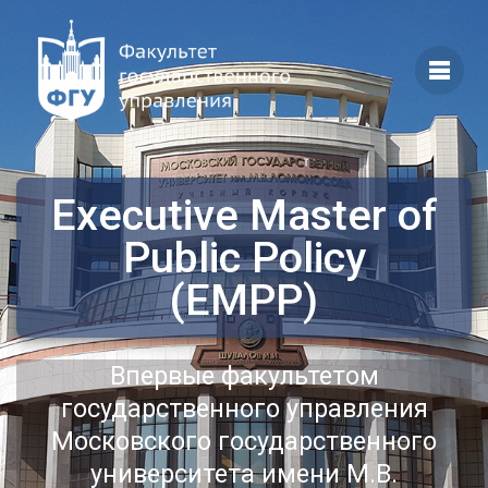
Перейти
к
контенту
Executive Master of
Public Policy
(EMPP)
Впервые факультетом
государственного управления
Московского государственного
университета имени М.В.